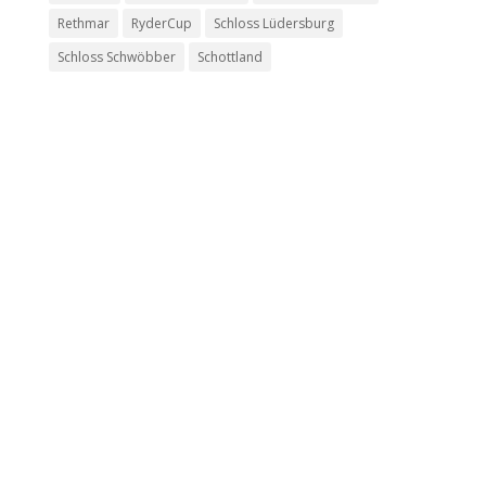
Rethmar
RyderCup
Schloss Lüdersburg
Schloss Schwöbber
Schottland